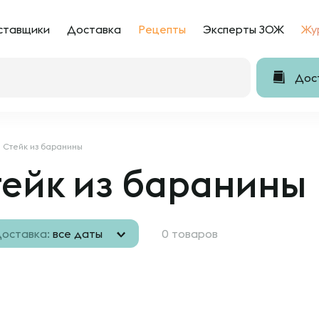
ставщики
Доставка
Рецепты
Эксперты ЗОЖ
Жу
Дост
Cтейк из баранины
тейк из баранины
оставка:
все даты
0 товаров