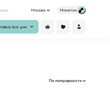
рнал
Москва
Монетки
авка: все дни
По популярности