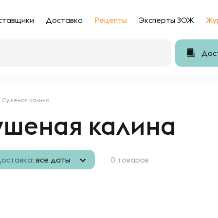
ставщики
Доставка
Рецепты
Эксперты ЗОЖ
Жу
Дост
Сушеная калина
ушеная калина
оставка:
все даты
0 товаров