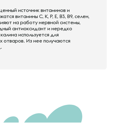
 ценный источник витаминов и
ся витамины C, K, P, E, B3, B9, селен,
лияют на работу нервной системы,
одный антиоксидант и нередко
 калина используется для
х отваров. Из нее получаются
.