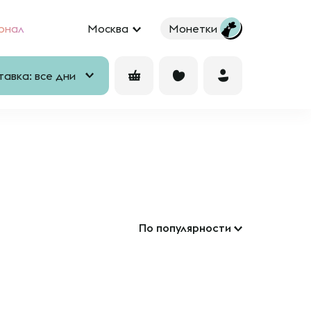
рнал
Москва
Монетки
авка: все дни
По популярности