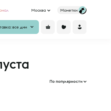
рнал
Москва
Монетки
авка: все дни
пуста
По популярности