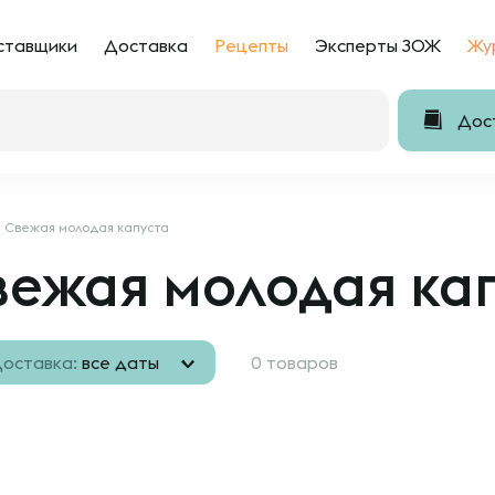
ставщики
Доставка
Рецепты
Эксперты ЗОЖ
Жу
Дост
Свежая молодая капуста
ежая молодая ка
оставка:
все даты
0 товаров