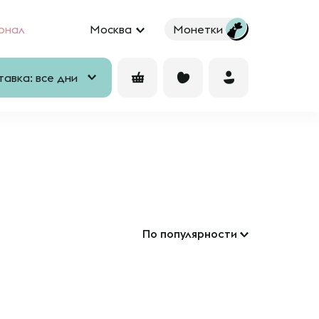
рнал
Москва
Монетки
авка: все дни
По популярности