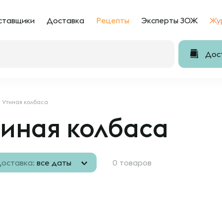
ставщики
Доставка
Рецепты
Эксперты ЗОЖ
Жу
Дост
Утиная колбаса
иная колбаса
оставка:
все даты
0 товаров