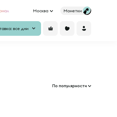
рнал
Москва
Монетки
авка: все дни
По популярности