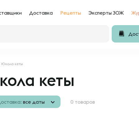
ставщики
Доставка
Рецепты
Эксперты ЗОЖ
Жу
Дост
Юкола кеты
кола кеты
оставка:
все даты
0 товаров