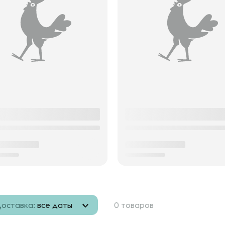
оставка:
все даты
0 товаров