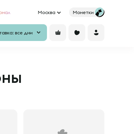
рнал
Москва
Монетки
авка: все дни
оны