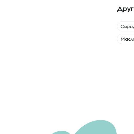
Друг
Сыро
Масло