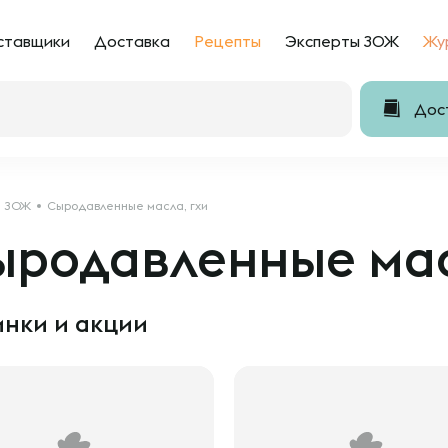
ставщики
Доставка
Рецепты
Эксперты ЗОЖ
Жу
Дост
ЗОЖ
Сыродавленные масла, гхи
ыродавленные мас
нки и акции