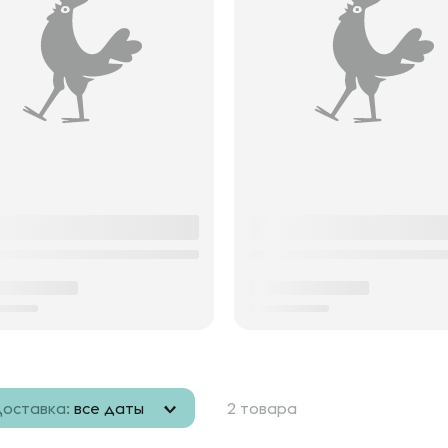
оставка:
все даты
2 товара