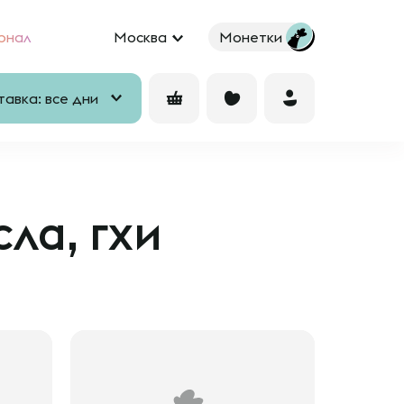
рнал
Москва
Монетки
авка: все дни
ла, гхи