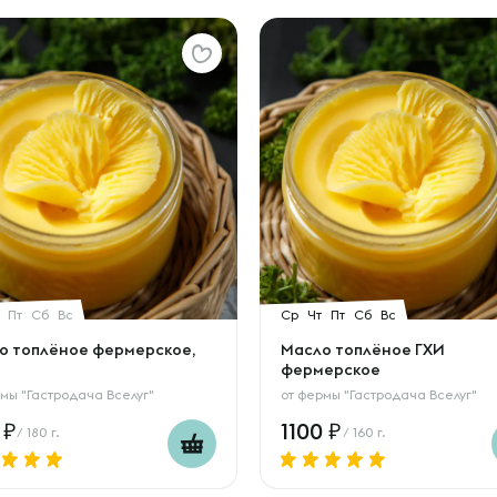
Пт
Сб
Вс
Ср
Чт
Пт
Сб
Вс
о топлёное фермерское,
Масло топлёное ГХИ
фермерское
мы "Гастродача Вселуг"
от
фермы "Гастродача Вселуг"
0
1100
/ 180 г.
/ 160 г.