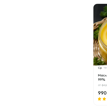
Ср
Чт
Масл
99%
от
фер
99