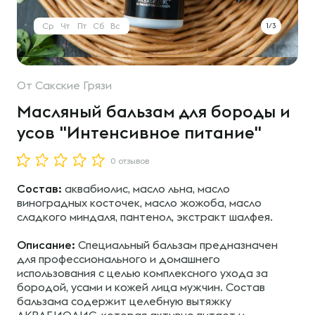
Ср
Чт
Пт
Сб
Вс
1/3
От
Сакские Грязи
Масляный бальзам для бороды и
усов "Интенсивное питание"
0 отзывов
Состав:
аквабиолис, масло льна, масло
виноградных косточек, масло жожоба, масло
сладкого миндаля, пантенол, экстракт шалфея.
Описание:
Специальный бальзам предназначен
для профессионального и домашнего
использования с целью комплексного ухода за
бородой, усами и кожей лица мужчин. Состав
бальзама содержит целебную вытяжку