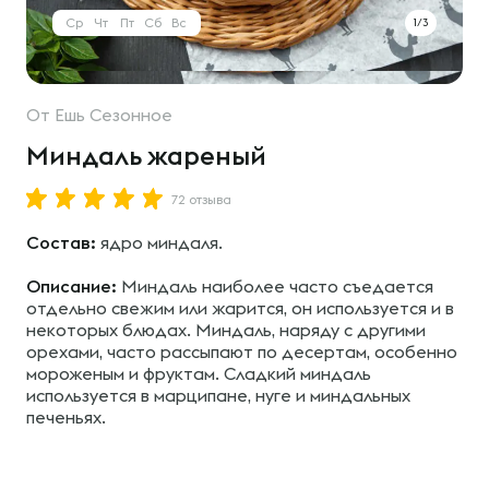
Ср
Чт
Пт
Сб
Вс
1/3
От
Ешь Сезонное
Миндаль жареный
72 отзыва
Состав:
ядро миндаля.
Описание:
Миндаль наиболее часто съедается
отдельно свежим или жарится, он используется и в
некоторых блюдах. Миндаль, наряду с другими
орехами, часто рассыпают по десертам, особенно
мороженым и фруктам. Сладкий миндаль
используется в марципане, нуге и миндальных
печеньях.