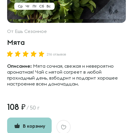
Ср
Чт
Пт
Сб
Вс
От
Ешь Сезонное
Мята
216 отзывов
Описание:
Мята сочная, свежая и невероятно
ароматная! Чай с мятой согреет в любой
прохладный день, взбодрит и подарит хорошее
настроение всем домочадцам.
108
/
50 г
В корзину