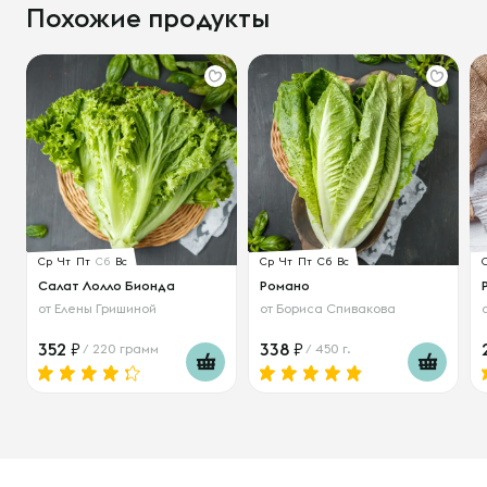
Похожие продукты
Ср
Чт
Пт
Сб
Вс
Ср
Чт
Пт
Сб
Вс
Салат Лолло Бионда
Романо
от
Елены Гришиной
от
Бориса Спивакова
352
338
/ 220 грамм
/ 450 г.