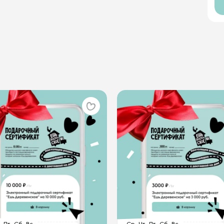
Пт
Сб
Вс
Ср
Чт
Пт
Сб
Вс