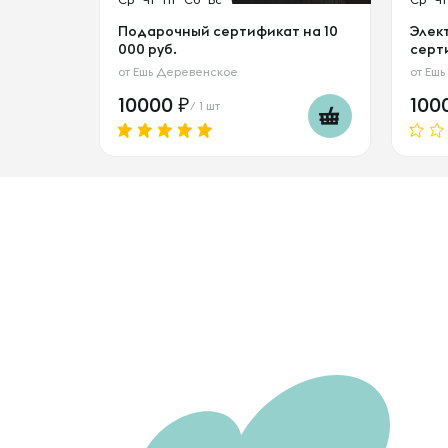
Подарочный сертификат на 10
Элек
000 руб.
серти
от
Ешь Деревенское
от
Ешь
10000
100
/ 1 шт