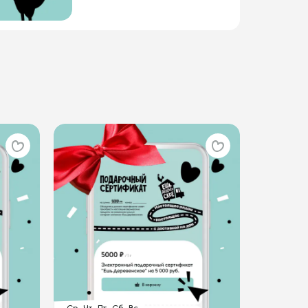
Ср
Чт
Пт
Сб
Вс