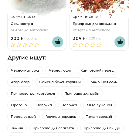
Ср
Чт
Пт
Сб
Вс
Ср
Чт
Пт
Сб
Вс
Соль экстра
Приправа для шашлыка
от
Артема Антропова
от
Артема Антропова
200
309
/ 550 гр.
/ 220 гр.
Другие ищут:
Чесночная соль
Черная соль
Кампотский перец
Агар-агар
Семена белой горчицы
Лимонная соль
Приправа для картофеля
Приправа для рыбы
Орегано
Паприка
Паприка
Мята сушеная
Перец острый
Горчица порошок
Тимьян свежий
Тимьян
Приправа для спагетти
Приправа для пиццы