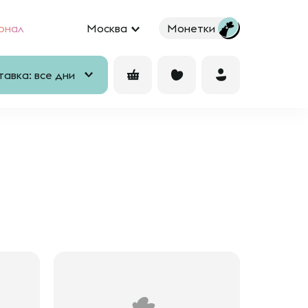
рнал
Москва
Монетки
авка: все дни