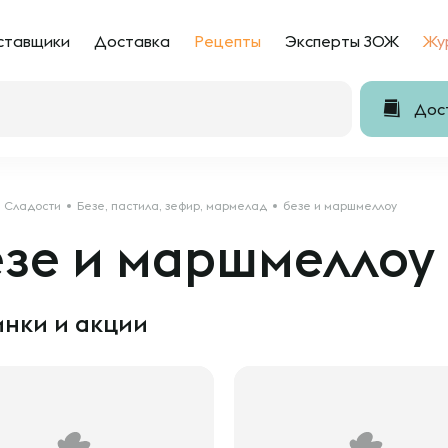
ставщики
Доставка
Рецепты
Эксперты ЗОЖ
Жу
Дост
Сладости
Безе, пастила, зефир, мармелад
безе и маршмеллоу
езе и маршмеллоу
нки и акции