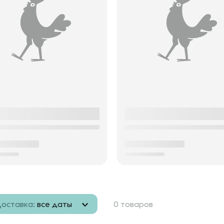
оставка:
все даты
0 товаров