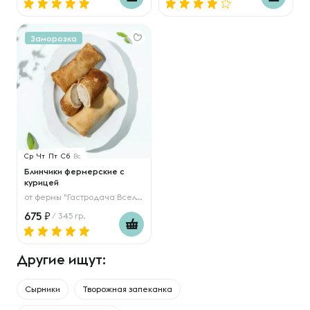
Заморозка
Ср
Чт
Пт
Сб
Вс
Блинчики фермерские с
курицей
от
фермы "Гастродача Вселуг"
675
/ 345 гр.
Другие ищут:
Сырники
Творожная запеканка