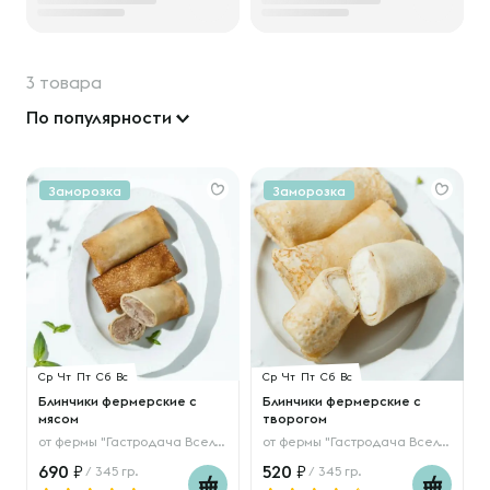
3 товара
По популярности
Заморозка
Заморозка
Ср
Чт
Пт
Сб
Вс
Ср
Чт
Пт
Сб
Вс
Блинчики фермерские с
Блинчики фермерские с
мясом
творогом
от
фермы "Гастродача Вселуг"
от
фермы "Гастродача Вселуг"
690
520
/ 345 гр.
/ 345 гр.