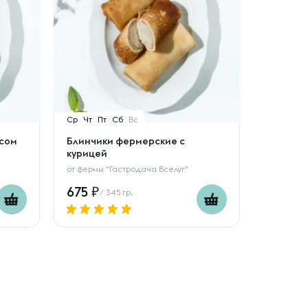
Ср
Чт
Пт
Сб
Вс
ясом
Блинчики фермерские с
курицей
от
фермы "Гастродача Вселуг"
675
/ 345 гр.