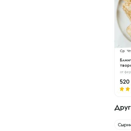
Ср
Чт
Блин
твор
от
фер
520
Друг
Сырн