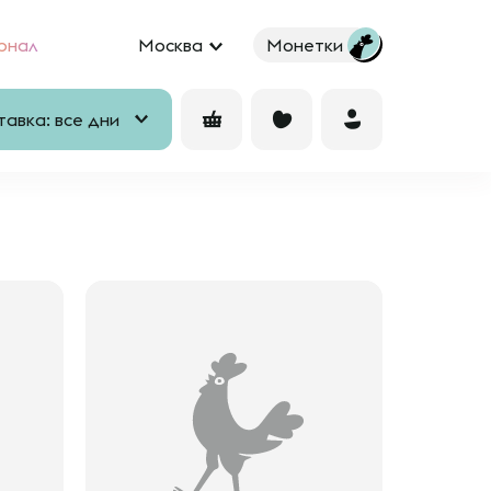
рнал
Москва
Монетки
авка: все дни