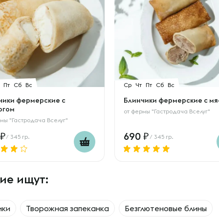
Пт
Сб
Вс
Ср
Чт
Пт
Сб
Вс
чики фермерские с
Блинчики фермерские с м
огом
от
фермы "Гастродача Вселуг"
мы "Гастродача Вселуг"
690
/ 345 гр.
/ 345 гр.
ие ищут:
ики
Творожная запеканка
Безглютеновые блины