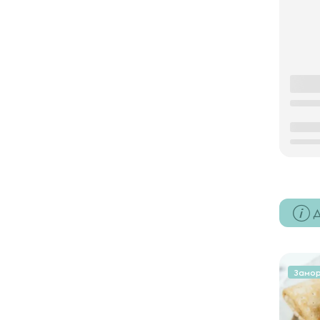
Д
Замо