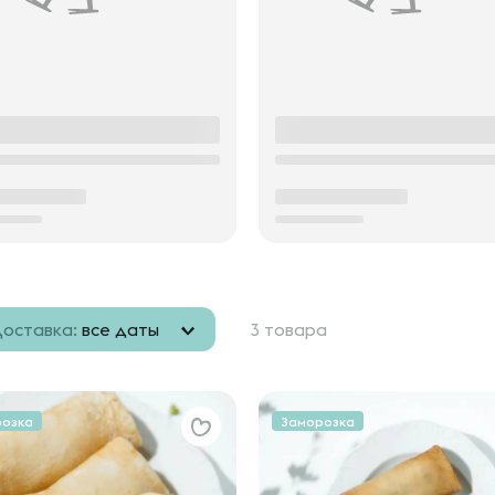
оставка:
все даты
3 товара
розка
Заморозка