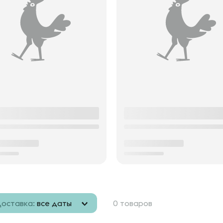
оставка:
все даты
0 товаров