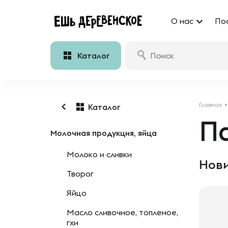
О нас
По
Каталог
Главная
Каталог
П
Молочная продукция, яйца
Молоко и сливки
Нови
Творог
Яйцо
Масло сливочное, топленое,
гхи