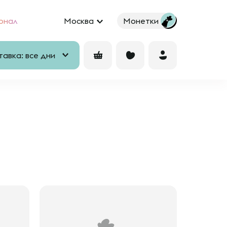
рнал
Москва
Монетки
авка: все дни