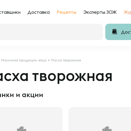
ставщики
Доставка
Рецепты
Эксперты ЗОЖ
Жу
Дост
Молочная продукция, яйца
Пасха творожная
асха творожная
нки и акции