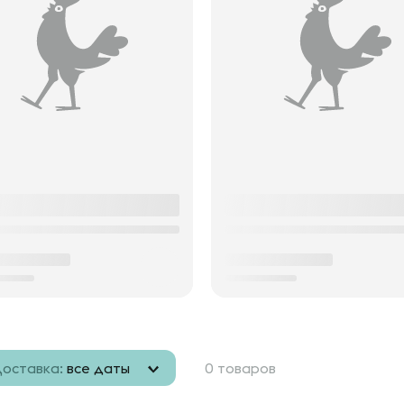
оставка:
все даты
0 товаров