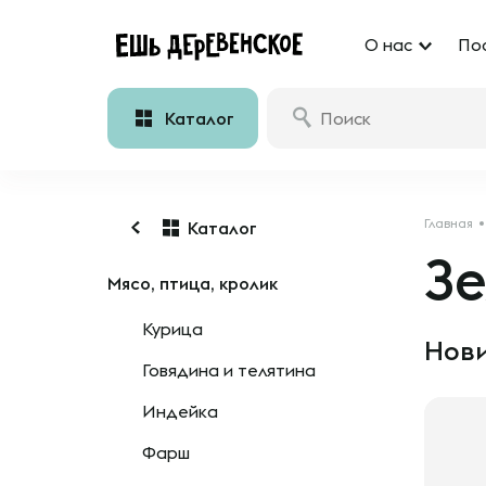
О нас
По
Каталог
Главная
Каталог
З
Мясо, птица, кролик
Курица
Нови
Говядина и телятина
Индейка
Фарш