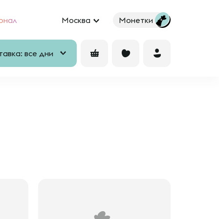
рнал
Москва
Монетки
авка: все дни