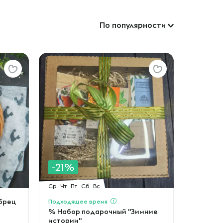
По популярности
-21%
Ср
Чт
Пт
Сб
Вс
брец
Подходящее время
% Набор подарочный "Зимние
истории"