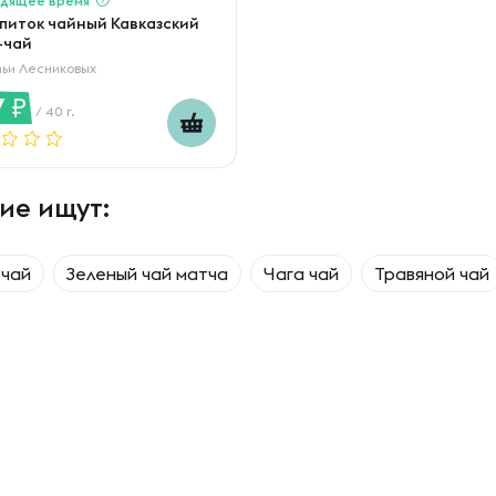
питок чайный Кавказский
-чай
ьи Лесниковых
7
/ 40 г.
ие ищут:
-чай
Зеленый чай матча
Чага чай
Травяной чай