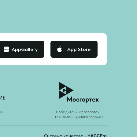
AppGallery
App Store
ии
Победители «Мосгортех -
технологии умного города»
Система качества -
HACCPro