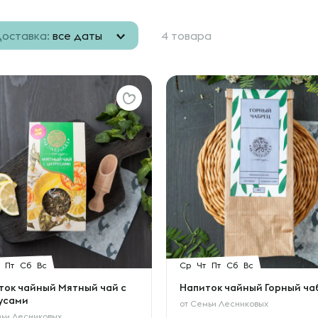
оставка:
все даты
4 товара
Пт
Сб
Вс
Ср
Чт
Пт
Сб
Вс
ток чайный Мятный чай с
Напиток чайный Горный ча
усами
от
Семьи Лесниковых
ьи Лесниковых