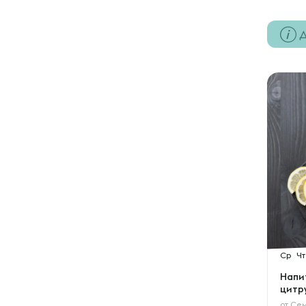
Д
Ср
Чт
Напи
цитр
от
Сем