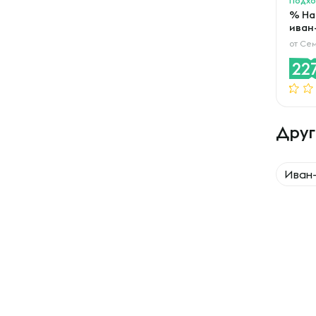
% На
иван
от
Сем
22
Друг
Иван