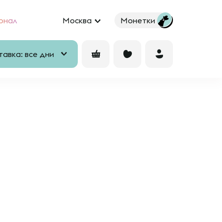
рнал
Москва
Монетки
авка: все дни