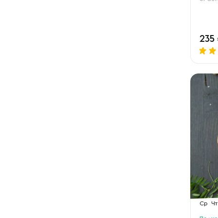
235
Ср
Чт
Подхо