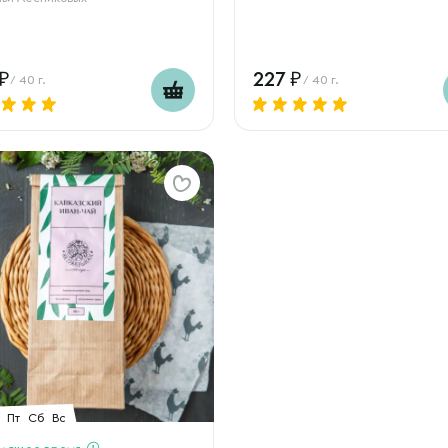
227
/ 40 г.
/ 40 г.
Пт
Сб
Вс
дящее время