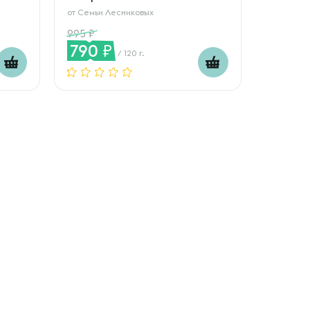
от
Семьи Лесниковых
995
790
/ 120 г.