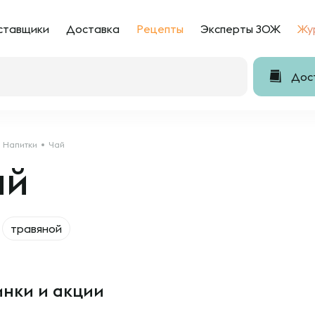
ставщики
Доставка
Рецепты
Эксперты ЗОЖ
Жу
Дост
Напитки
Чай
ай
травяной
нки и акции