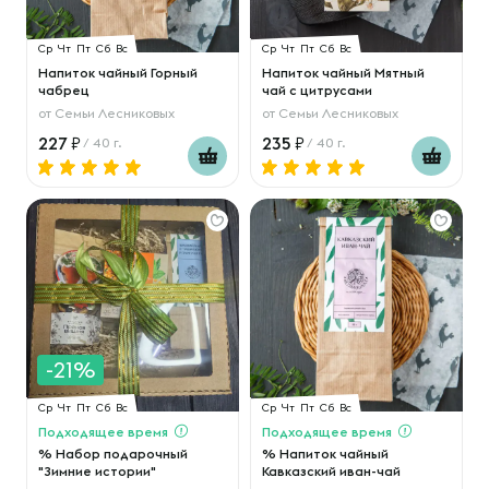
Ср
Чт
Пт
Сб
Вс
Ср
Чт
Пт
Сб
Вс
Напиток чайный Горный
Напиток чайный Мятный
чабрец
чай с цитрусами
от
Семьи Лесниковых
от
Семьи Лесниковых
227
235
/ 40 г.
/ 40 г.
-21%
Ср
Чт
Пт
Сб
Вс
Ср
Чт
Пт
Сб
Вс
Подходящее время
Подходящее время
% Набор подарочный
% Напиток чайный
"Зимние истории"
Кавказский иван-чай