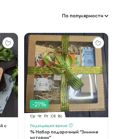
По популярности
-21%
Ср
Чт
Пт
Сб
Вс
й с
Подходящее время
% Набор подарочный "Зимние
истории"