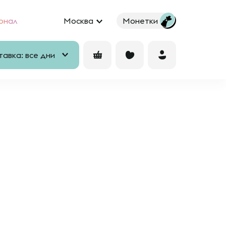
рнал
Москва
Монетки
авка: все дни