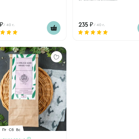
235
/ 40 г.
/ 40 г.
Пт
Сб
Вс
дящее время