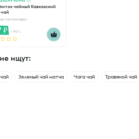
питок чайный Кавказский
-чай
ьи Лесниковых
7
/ 40 г.
ие ищут:
-чай
Зеленый чай матча
Чага чай
Травяной чай