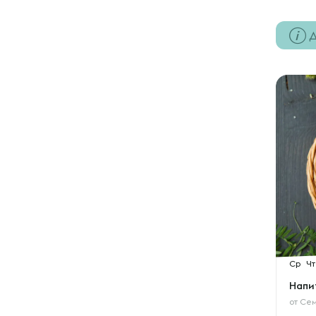
Д
Ср
Чт
Напи
от
Сем