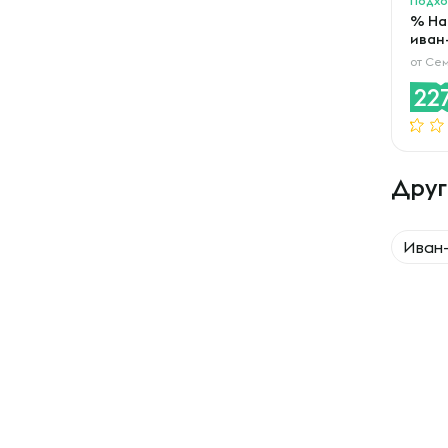
% На
иван
от
Сем
22
Друг
Иван