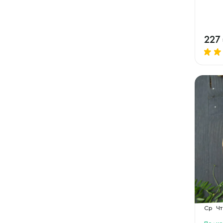
227
Ср
Чт
Подхо