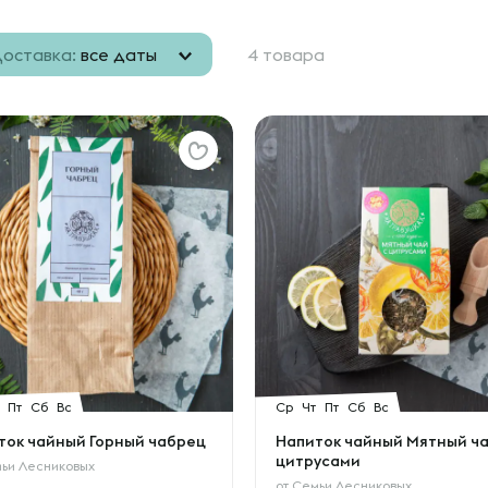
оставка:
все даты
4 товара
Пт
Сб
Вс
Ср
Чт
Пт
Сб
Вс
ток чайный Горный чабрец
Напиток чайный Мятный ча
цитрусами
ьи Лесниковых
от
Семьи Лесниковых