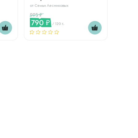
от
Семьи Лесниковых
995
790
/ 120 г.