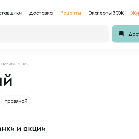
ставщики
Доставка
Рецепты
Эксперты ЗОЖ
Жу
Дост
Напитки
Чай
ай
травяной
нки и акции