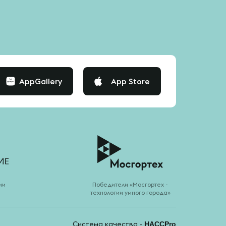
AppGallery
App Store
ии
Победители «Мосгортех -
технологии умного города»
Система качества -
HACCPro