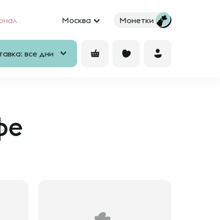
рнал
Москва
Монетки
авка: все дни
фе