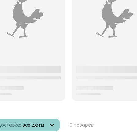
оставка:
все даты
0 товаров