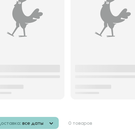
оставка:
все даты
0 товаров