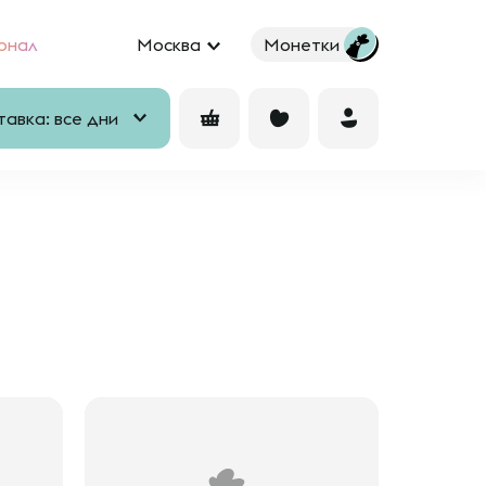
рнал
Москва
Монетки
авка: все дни