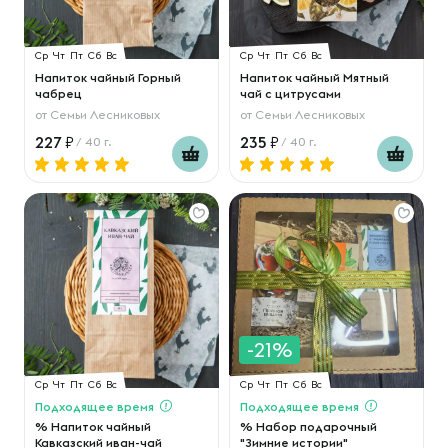
Ср
Чт
Пт
Сб
Вс
Ср
Чт
Пт
Сб
Вс
Напиток чайный Горный
Напиток чайный Мятный
чабрец
чай с цитрусами
от
Семьи Лесниковых
от
Семьи Лесниковых
227
235
/ 40 г.
/ 40 г.
-21%
Ср
Чт
Пт
Сб
Вс
Ср
Чт
Пт
Сб
Вс
Подходящее время
Подходящее время
% Напиток чайный
% Набор подарочный
Кавказский иван-чай
"Зимние истории"