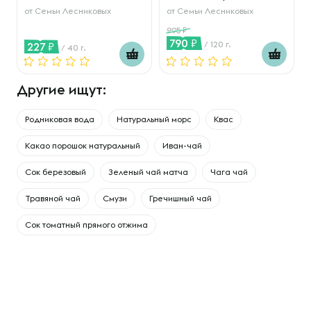
от
Семьи Лесниковых
от
Семьи Лесниковых
995
790
/ 120 г.
227
/ 40 г.
Другие ищут:
Родниковая вода
Натуральный морс
Квас
Какао порошок натуральный
Иван-чай
Сок березовый
Зеленый чай матча
Чага чай
Травяной чай
Смузи
Гречишный чай
Сок томатный прямого отжима