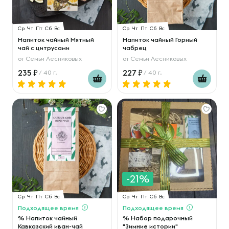
Ср
Чт
Пт
Сб
Вс
Ср
Чт
Пт
Сб
Вс
Напиток чайный Мятный
Напиток чайный Горный
чай с цитрусами
чабрец
от
Семьи Лесниковых
от
Семьи Лесниковых
235
227
/ 40 г.
/ 40 г.
-21%
Ср
Чт
Пт
Сб
Вс
Ср
Чт
Пт
Сб
Вс
Подходящее время
Подходящее время
% Напиток чайный
% Набор подарочный
Кавказский иван-чай
"Зимние истории"