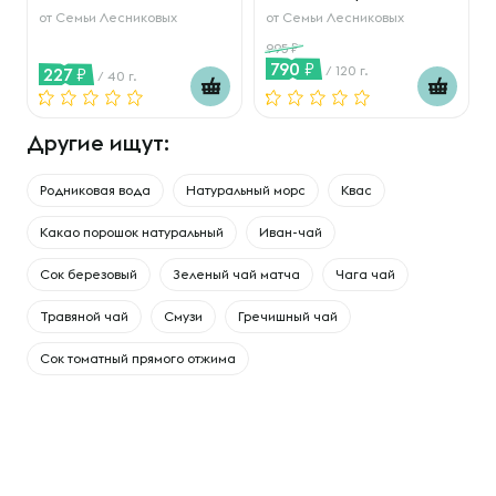
от
Семьи Лесниковых
от
Семьи Лесниковых
995
790
/ 120 г.
227
/ 40 г.
Другие ищут:
Родниковая вода
Натуральный морс
Квас
Какао порошок натуральный
Иван-чай
Сок березовый
Зеленый чай матча
Чага чай
Травяной чай
Смузи
Гречишный чай
Сок томатный прямого отжима