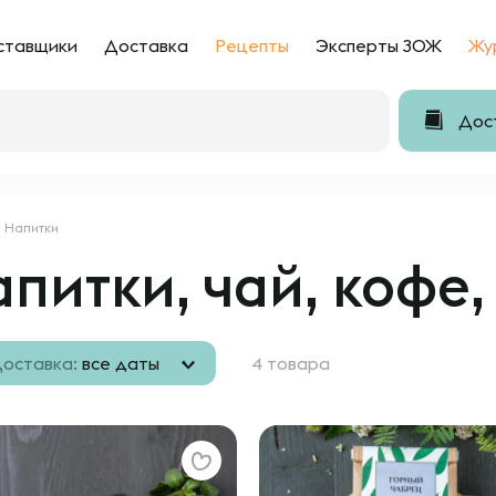
ставщики
Доставка
Рецепты
Эксперты ЗОЖ
Жу
Дост
Напитки
питки, чай, кофе,
оставка:
все даты
4 товара