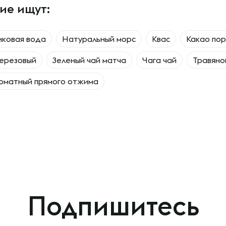
ие ищут:
иковая вода
Натуральный морс
Квас
Какао по
ерезовый
Зеленый чай матча
Чага чай
Травяно
оматный прямого отжима
Подпишитесь