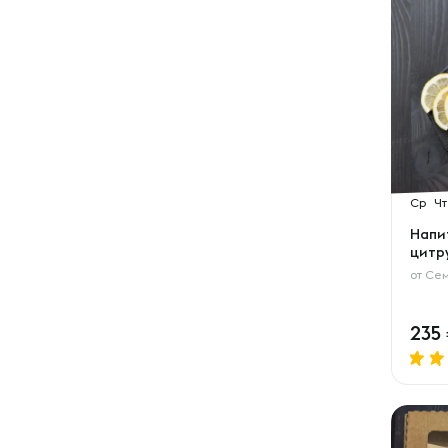
Ср
Чт
Напи
цитр
от
Сем
235