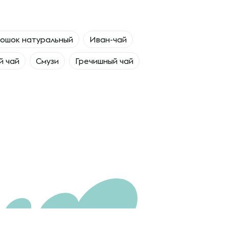
рошок натуральный
Иван-чай
й чай
Смузи
Гречишный чай