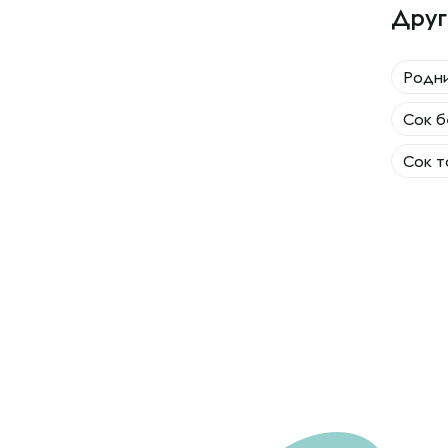
Друг
Родн
Сок б
Сок т