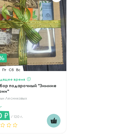
1%
Пт
Сб
Вс
дящее время
бор подарочный "Зимние
рии"
ьи Лесниковых
0
/ 120 г.