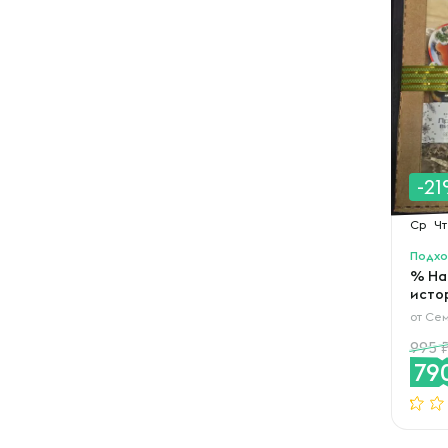
-2
Ср
Чт
Подхо
% На
исто
от
Сем
995
79