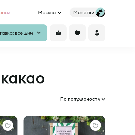
рнал
Москва
Монетки
авка: все дни
 какао
По популярности