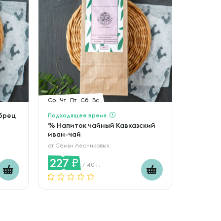
Ср
Чт
Пт
Сб
Вс
брец
Подходящее время
% Напиток чайный Кавказский
иван-чай
от
Семьи Лесниковых
227
/ 40 г.