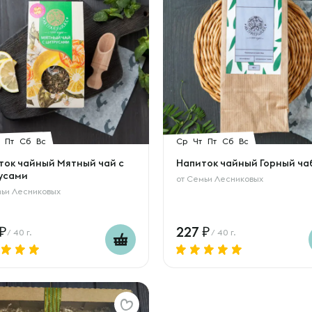
Пт
Сб
Вс
Ср
Чт
Пт
Сб
Вс
ток чайный Мятный чай с
Напиток чайный Горный ча
усами
от
Семьи Лесниковых
ьи Лесниковых
227
/ 40 г.
/ 40 г.