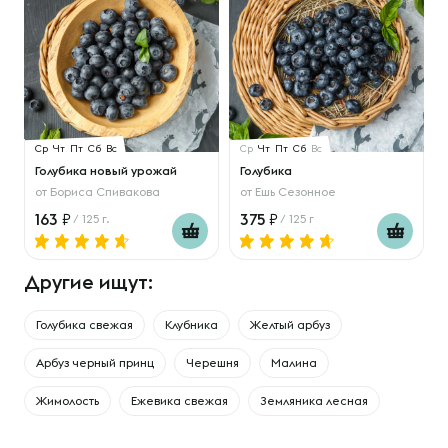
Ср
Чт
Пт
Сб
Вс
Ср
Чт
Пт
Сб
Вс
Голубика новый урожай
Голубика
от
Бориса Спивакова
от
Ешь Сезонное
163
375
/ 125 г.
/ 125 г
Другие ищут:
Голубика свежая
Клубника
Желтый арбуз
Арбуз черный принц
Черешня
Малина
Жимолость
Ежевика свежая
Земляника лесная