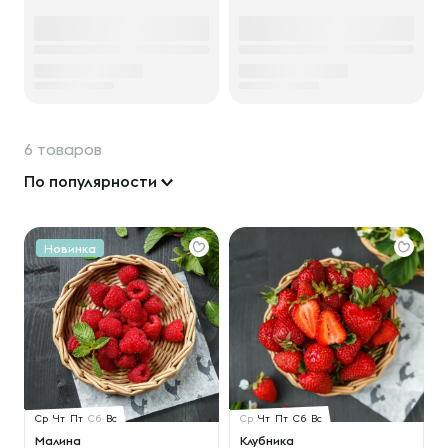
6 товаров
По популярности
Новинка
Ср
Чт
Пт
Сб
Вс
Ср
Чт
Пт
Сб
Вс
Малина
Клубника