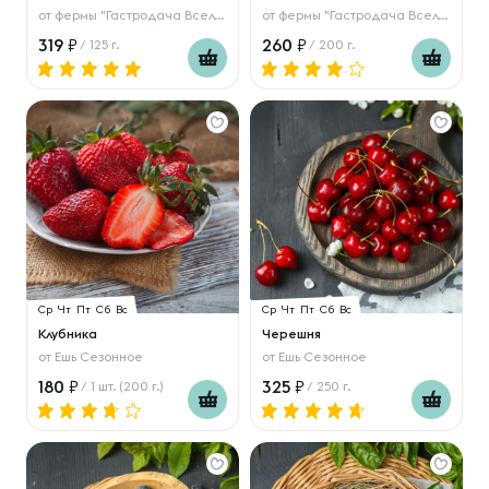
от
фермы "Гастродача Вселуг"
от
фермы "Гастродача Вселуг"
319
260
/ 125 г.
/ 200 г.
Ср
Чт
Пт
Сб
Вс
Ср
Чт
Пт
Сб
Вс
Клубника
Черешня
от
Ешь Сезонное
от
Ешь Сезонное
180
325
/ 1 шт. (200 г.)
/ 250 г.