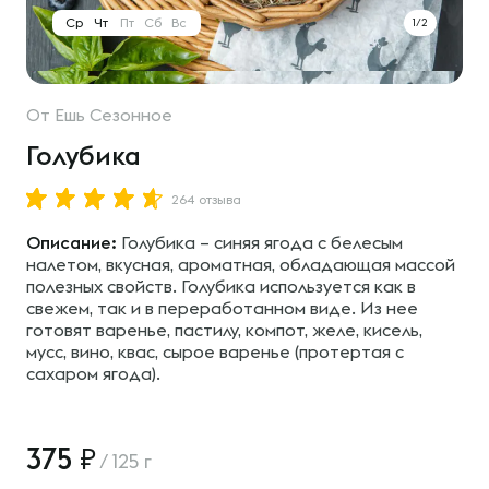
Ср
Чт
Пт
Сб
Вс
1/2
От
Ешь Сезонное
Голубика
264 отзыва
Описание:
Голубика – синяя ягода с белесым
налетом, вкусная, ароматная, обладающая массой
полезных свойств. Голубика используется как в
свежем, так и в переработанном виде. Из нее
готовят варенье, пастилу, компот, желе, кисель,
мусс, вино, квас, сырое варенье (протертая с
сахаром ягода).
375
/
125 г