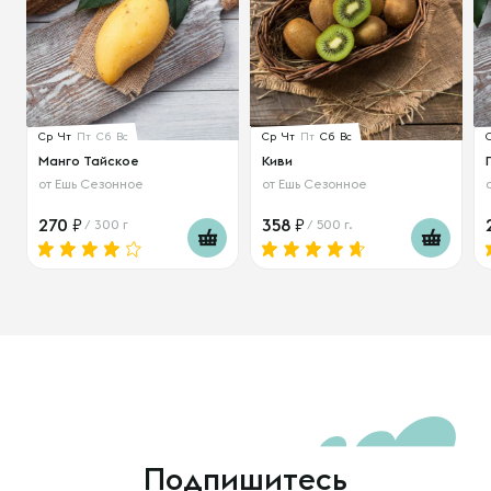
Ср
Чт
Пт
Сб
Вс
Ср
Чт
Пт
Сб
Вс
Манго Тайское
Киви
от
Ешь Сезонное
от
Ешь Сезонное
270
358
/ 300 г
/ 500 г.
Подпишитесь