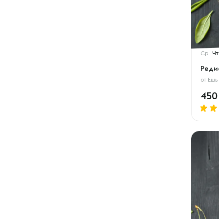
Ср
Чт
Реди
от
Ешь
45