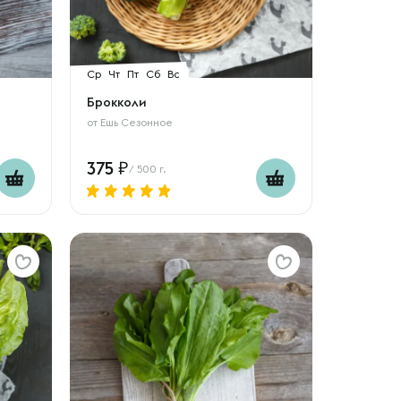
Ср
Чт
Пт
Сб
Вс
Брокколи
от
Ешь Сезонное
375
/ 500 г.