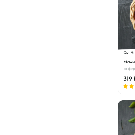
Ср
Чт
Мали
от
фер
319