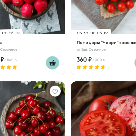
Пт
Сб
Вс
Ср
Чт
Пт
Сб
Вс
с
Помидоры "Черри" красны
 Сезонное
от
Ешь Сезонное
0
360
/ 500 г.
/ 300 г.