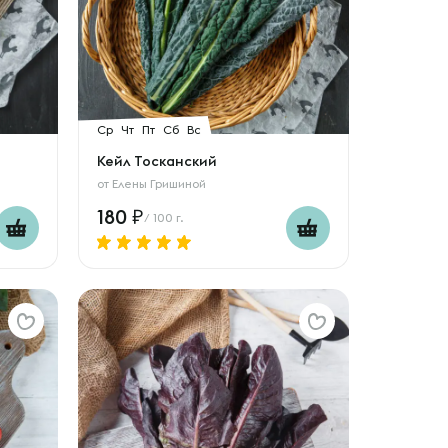
Ср
Чт
Пт
Сб
Вс
Кейл Тосканский
от
Елены Гришиной
180
/ 100 г.