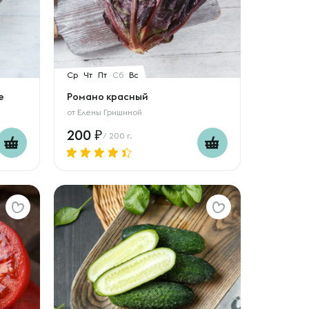
Ср
Чт
Пт
Сб
Вс
е
Романо красный
от
Елены Гришиной
200
/ 200 г.