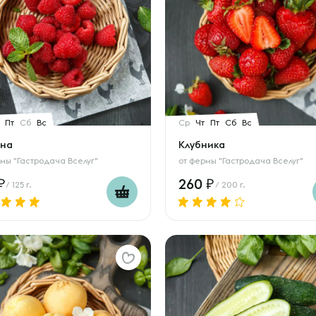
Пт
Сб
Вс
Ср
Чт
Пт
Сб
Вс
на
Клубника
мы "Гастродача Вселуг"
от
фермы "Гастродача Вселуг"
260
/ 125 г.
/ 200 г.