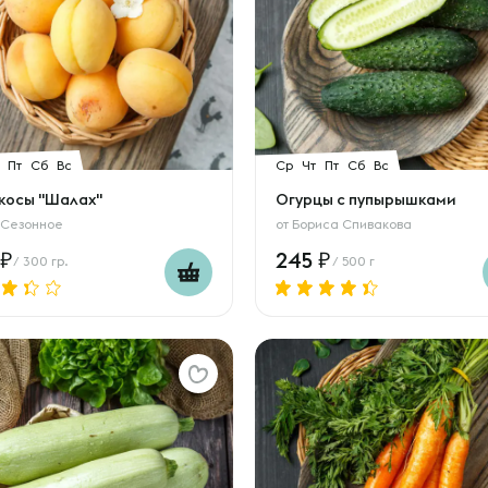
Пт
Сб
Вс
Ср
Чт
Пт
Сб
Вс
косы "Шалах"
Огурцы с пупырышками
 Сезонное
от
Бориса Спивакова
245
/ 300 гр.
/ 500 г