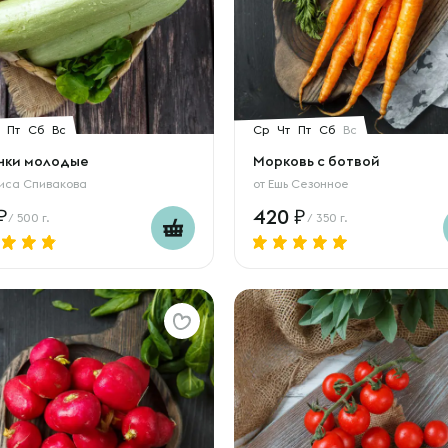
Пт
Сб
Вс
Ср
Чт
Пт
Сб
Вс
чки молодые
Морковь с ботвой
иса Спивакова
от
Ешь Сезонное
420
/ 500 г.
/ 350 г.