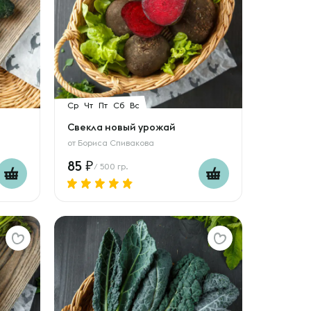
Ср
Чт
Пт
Сб
Вс
Свекла новый урожай
от
Бориса Спивакова
85
/ 500 гр.