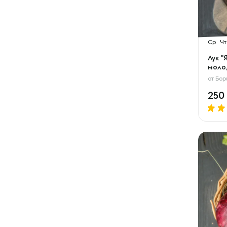
Ср
Чт
Лук 
моло
от
Бор
250