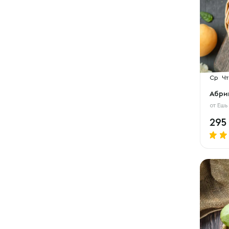
Ср
Чт
Абри
от
Ешь
295