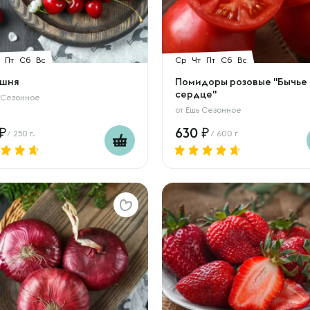
Пт
Сб
Вс
Ср
Чт
Пт
Сб
Вс
шня
Помидоры розовые "Бычье
сердце"
 Сезонное
от
Ешь Сезонное
630
/ 250 г.
/ 600 г