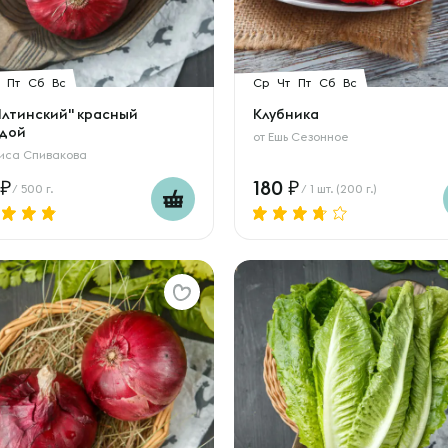
Пт
Сб
Вс
Ср
Чт
Пт
Сб
Вс
"Ялтинский" красный
Клубника
дой
от
Ешь Сезонное
иса Спивакова
180
/ 500 г.
/ 1 шт. (200 г.)