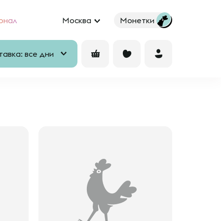
рнал
Москва
Монетки
авка: все дни