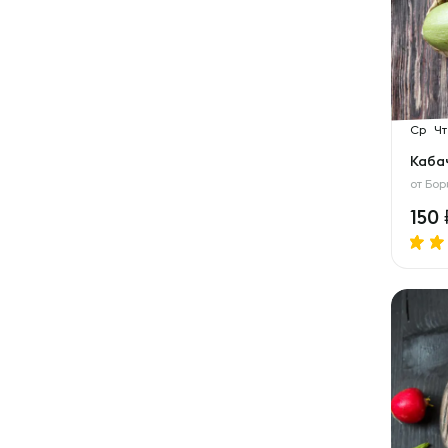
Ср
Чт
Каба
от
Бор
150