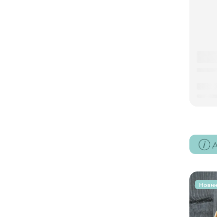
Д
Нови