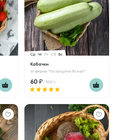
Ср
Чт
Пт
Сб
Вс
Кабачки
от
фермы "Гастродача Вселуг"
60
/ 500 г.