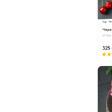
Ср
Чт
Чере
от
Ешь
325