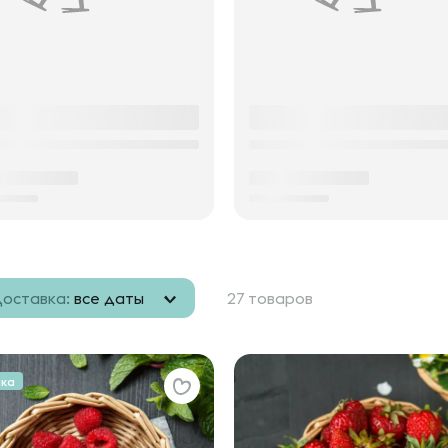
оставка:
все даты
27 товаров
нка