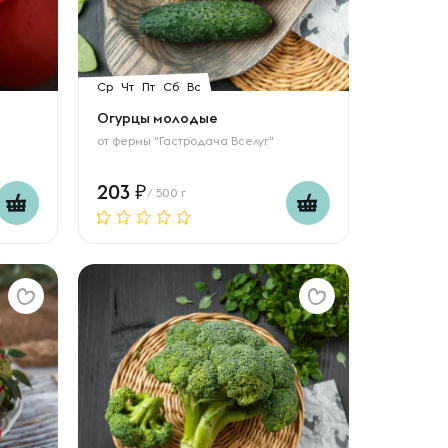
Ср
Чт
Пт
Сб
Вс
Огурцы молодые
от
фермы "Гастродача Вселуг"
203
/ 500 г