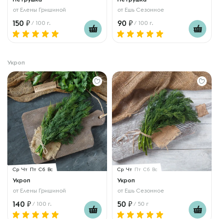
от
Елены Гришиной
от
Ешь Сезонное
150
90
/ 100 г.
/ 100 г.
Укроп
Ср
Чт
Пт
Сб
Вс
Ср
Чт
Пт
Сб
Вс
Укроп
Укроп
от
Елены Гришиной
от
Ешь Сезонное
140
50
/ 100 г.
/ 50 г