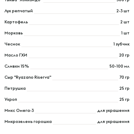
Лук репчатый
2-3 шт
Картофель
2 шт
Морковь
1 шт
Чеснок
1 зубчик
Масло ГХИ
20 гр
Сливки 15%
50-100 мл
Сыр "Ryazano Riserva"
70 гр
Петрушка
25 гр
Укроп
25 гр
Микс Омега-3
для украшения
Микрозелень горошка
для украшения