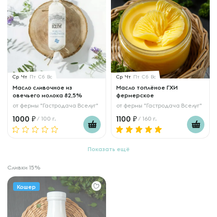
Ср
Чт
Пт
Сб
Вс
Ср
Чт
Пт
Сб
Вс
Масло сливочное из
Масло топлёное ГХИ
овечьего молока 82,5%
фермерское
от
фермы "Гастродача Вселуг"
от
фермы "Гастродача Вселуг"
1000
1100
/ 100 г.
/ 160 г.
Показать ещё
Сливки 15%
Кошер