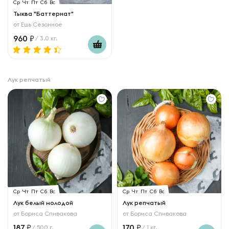
Ср
Чт
Пт
Сб
Вс
Тыква "Баттернат"
от
Ешь Сезонное
960
/ 3.0 кг.
Лук репчатый
Ср
Чт
Пт
Сб
Вс
Ср
Чт
Пт
Сб
Вс
Лук белый молодой
Лук репчатый
от
Бориса Спивакова
от
Бориса Спивакова
187
170
/ 500 г.
/ 1 кг.