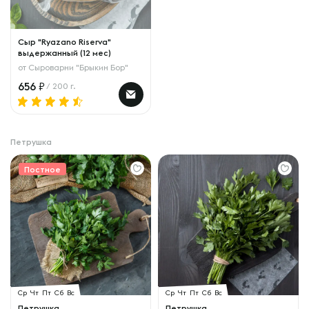
Сыр "Ryazano Riserva"
выдержанный (12 мес)
от
Сыроварни "Брыкин Бор"
656
/ 200 г.
Петрушка
Постное
Ср
Чт
Пт
Сб
Вс
Ср
Чт
Пт
Сб
Вс
Петрушка
Петрушка