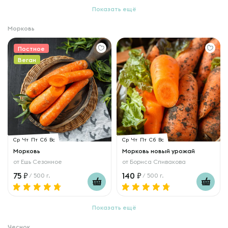
Показать ещё
Морковь
Постное
Веган
Ср
Чт
Пт
Сб
Вс
Ср
Чт
Пт
Сб
Вс
Морковь
Морковь новый урожай
от
Ешь Сезонное
от
Бориса Спивакова
75
140
/ 500 г.
/ 500 г.
Показать ещё
Чеснок