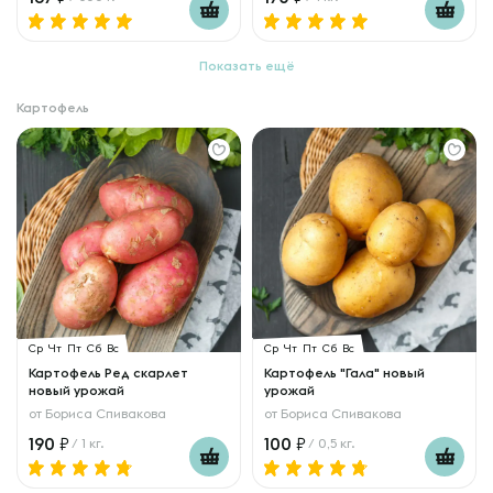
Показать ещё
Картофель
Ср
Чт
Пт
Сб
Вс
Ср
Чт
Пт
Сб
Вс
Картофель Ред скарлет
Картофель "Гала" новый
новый урожай
урожай
от
Бориса Спивакова
от
Бориса Спивакова
190
100
/ 1 кг.
/ 0,5 кг.