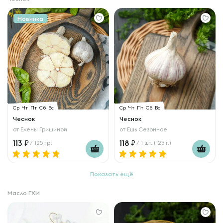
Новинка
Ср
Чт
Пт
Сб
Вс
Ср
Чт
Пт
Сб
Вс
Чеснок
Чеснок
от
Елены Гришиной
от
Ешь Сезонное
113
118
/ 125 гр.
/ 1 шт. (125 г.)
Показать ещё
Масло ГХИ