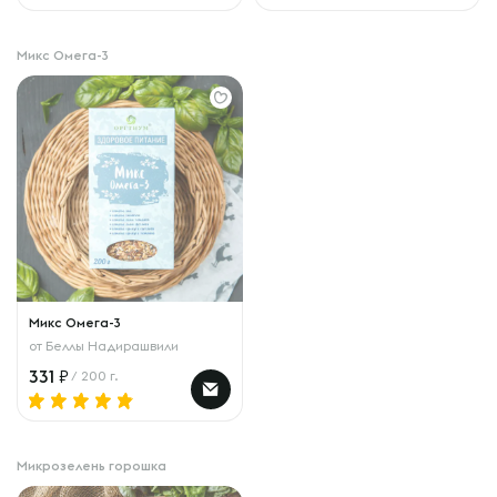
Микс Омега-3
Микс Омега-3
от
Беллы Надирашвили
331
/ 200 г.
Микрозелень горошка