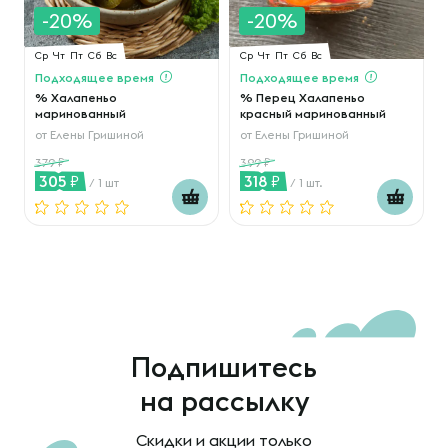
-20%
-20%
Ср
Чт
Пт
Сб
Вс
Ср
Чт
Пт
Сб
Вс
Подходящее время
Подходящее время
% Халапеньо
% Перец Халапеньо
маринованный
красный маринованный
от
Елены Гришиной
от
Елены Гришиной
379
399
305
318
/ 1 шт
/ 1 шт.
Подпишитесь
на рассылку
Скидки и акции только