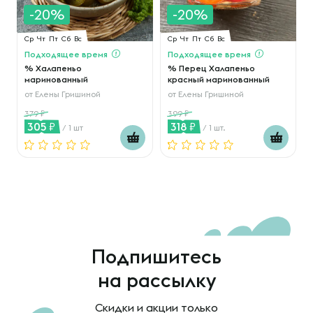
-20%
-20%
Ср
Чт
Пт
Сб
Вс
Ср
Чт
Пт
Сб
Вс
Подходящее время
Подходящее время
% Халапеньо
% Перец Халапеньо
маринованный
красный маринованный
от
Елены Гришиной
от
Елены Гришиной
379
399
305
318
/ 1 шт
/ 1 шт.
Подпишитесь
на рассылку
Скидки и акции только