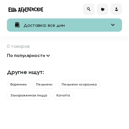
Доставка: все дни
0 товаров
По популярности
Другие ищут:
Вареники
Пельмени
Пельмени из кролика
Замороженная пицца
Качотта