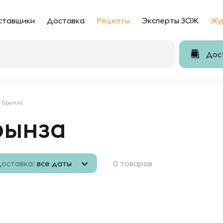
ставщики
Доставка
Рецепты
Эксперты ЗОЖ
Жу
Дост
Брынза
рынза
оставка:
все даты
0 товаров