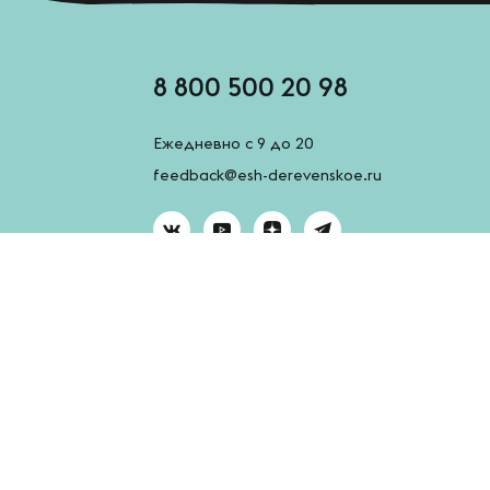
8 800 500 20 98
Ежедневно с 9 до 20
feedback@esh-derevenskoe.ru
AppGallery
App Store