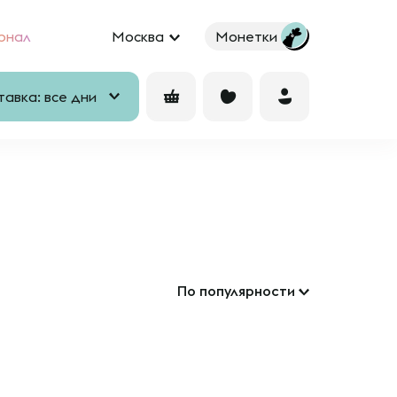
рнал
Москва
Монетки
авка: все дни
По популярности