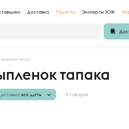
ставщики
Доставка
Рецепты
Эксперты ЗОЖ
Жу
Дост
Цыпленок тапака
ыпленок тапака
оставка:
все даты
0 товаров