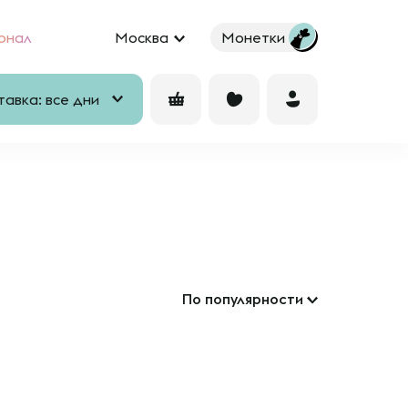
рнал
Москва
Монетки
авка: все дни
По популярности