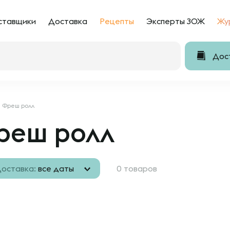
ставщики
Доставка
Рецепты
Эксперты ЗОЖ
Жу
Дост
Фреш ролл
реш ролл
оставка:
все даты
0 товаров