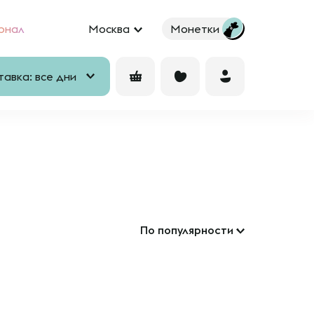
рнал
Москва
Монетки
авка: все дни
По популярности