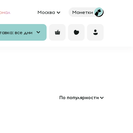
рнал
Москва
Монетки
авка: все дни
По популярности