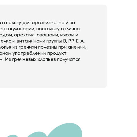
и пользу для организма, но и за
н в кулинарии, поскольку отлично
едом, орехами, овощами, мясом и
ком, витаминами группы B, PP, E, A,
опья из гречихи полезны при анемии,
ярном употреблении продукт
. Из гречневых хлопьев получатся