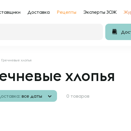
ставщики
Доставка
Рецепты
Эксперты ЗОЖ
Жу
Дост
Гречневые хлопья
ечневые хлопья
оставка:
все даты
0 товаров