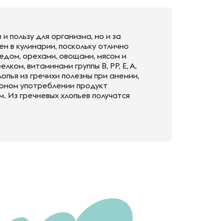
и пользу для организма, но и за
н в кулинарии, поскольку отлично
едом, орехами, овощами, мясом и
ком, витаминами группы B, PP, E, A,
опья из гречихи полезны при анемии,
ярном употреблении продукт
. Из гречневых хлопьев получатся