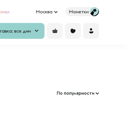
рнал
Москва
Монетки
авка: все дни
По популярности