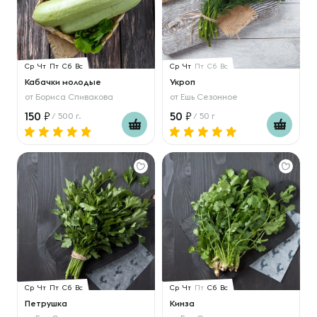
Ср
Чт
Пт
Сб
Вс
Ср
Чт
Пт
Сб
Вс
Кабачки молодые
Укроп
от
Бориса Спивакова
от
Ешь Сезонное
150
50
/ 500 г.
/ 50 г
Ср
Чт
Пт
Сб
Вс
Ср
Чт
Пт
Сб
Вс
Петрушка
Кинза