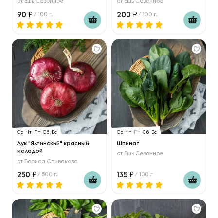
от
Ешь Сезонное
от
Ешь Сезонное
90
200
/ 100 г.
/ 100 г.
Ср
Чт
Пт
Сб
Вс
Ср
Чт
Пт
Сб
Вс
Лук "Ялтинский" красный
Шпинат
молодой
от
Ешь Сезонное
от
Бориса Спивакова
250
135
/ 500 г.
/ 100 г