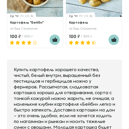
Ср
Чт
Пт
Сб
Вс
Ср
Чт
Пт
Сб
Вс
Картофель "Бейби"
Картофель
от
Ешь Сезонное
от
Ешь Сезонное
100
100
/ 500 г
/ 500 г.
Купить картофель хорошего качества,
чистый, белый внутри, выращенный без
пестицидов и гербицидов можно у
фермеров. Рассыпчатая, сладковатая
картошка хороша для отваривания, сорта с
тонкой кожурой можно жарить, не очищая, а
маленькие клубни картофеля «Бейби» легко и
быстро запекать. Доставка картошки на дом
– это очень удобно, если не хочется ходить
по магазинам и рынкам и носить тяжелые
сумки с овощами. Молодая картошка будет