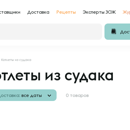
ставщики
Доставка
Рецепты
Эксперты ЗОЖ
Жу
Дост
Котлеты из судака
тлеты из судака
оставка:
все даты
0 товаров