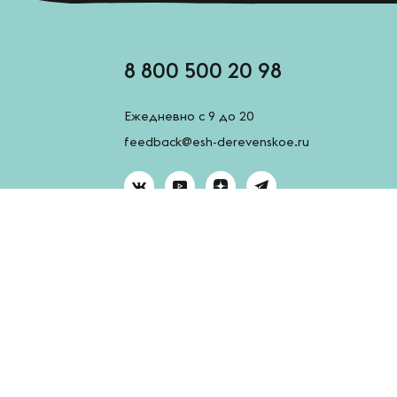
8 800 500 20 98
Ежедневно с 9 до 20
feedback@esh-derevenskoe.ru
AppGallery
App Store