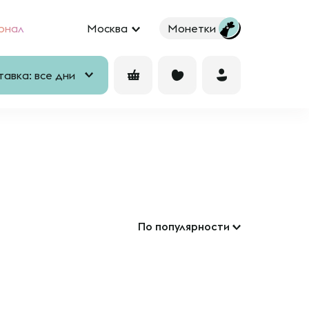
рнал
Москва
Монетки
авка: все дни
По популярности