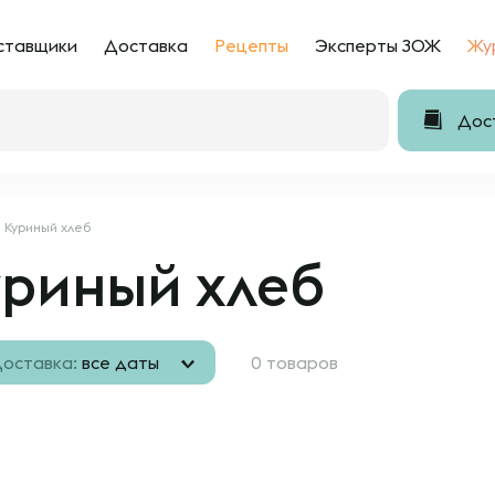
ставщики
Доставка
Рецепты
Эксперты ЗОЖ
Жу
Дост
Куриный хлеб
уриный хлеб
оставка:
все даты
0 товаров