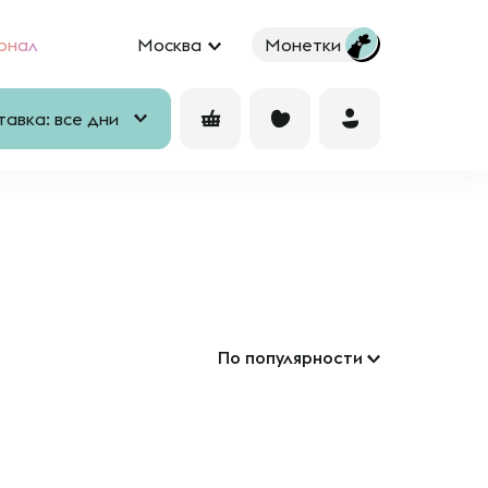
рнал
Москва
Монетки
авка: все дни
По популярности