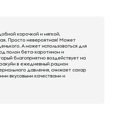
добной корочкой и мягкой,
ная. Просто невероятная! Может
енького. А может использоваться для
лод полон бета-каротином и
торый благоприятно воздействует на
аракуйи в ежедневный рацион
ериального давления, снижает сахар
оими вкусовыми качествами и