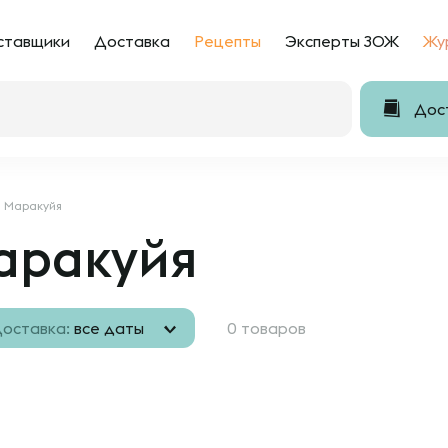
ставщики
Доставка
Рецепты
Эксперты ЗОЖ
Жу
Дост
Маракуйя
аракуйя
оставка:
все даты
0 товаров