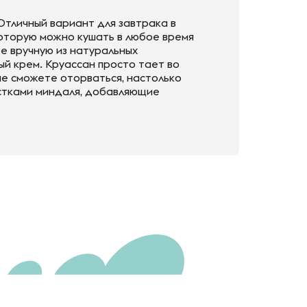
тличный вариант для завтрака в
 которую можно кушать в любое время
ое вручную из натуральных
й крем. Круассан просто тает во
 не сможете оторваться, настолько
естками миндаля, добавляющие