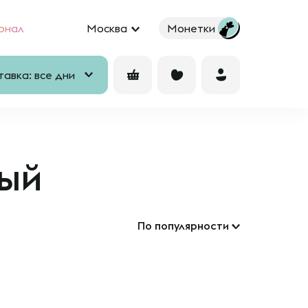
рнал
Москва
Монетки
авка: все дни
ный
По популярности