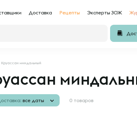
ставщики
Доставка
Рецепты
Эксперты ЗОЖ
Жу
Дост
Круассан миндальный
руассан миндаль
оставка:
все даты
0 товаров