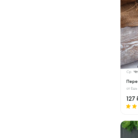
Ср
Чт
Пере
от
Ешь
127