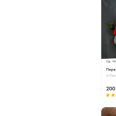
Ср
Чт
Пере
от
Ешь
20