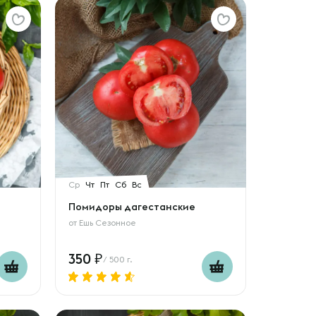
Ср
Чт
Пт
Сб
Вс
Помидоры дагестанские
от
Ешь Сезонное
350
/ 500 г.