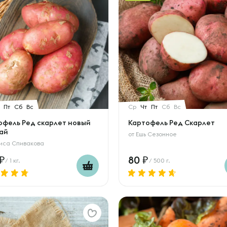
Пт
Сб
Вс
Ср
Чт
Пт
Сб
Вс
офель Ред скарлет новый
Картофель Ред Скарлет
ай
от
Ешь Сезонное
иса Спивакова
80
/ 1 кг.
/ 500 г.