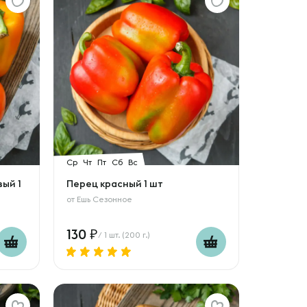
Ср
Чт
Пт
Сб
Вс
ый 1
Перец красный 1 шт
от
Ешь Сезонное
130
/ 1 шт. (200 г.)