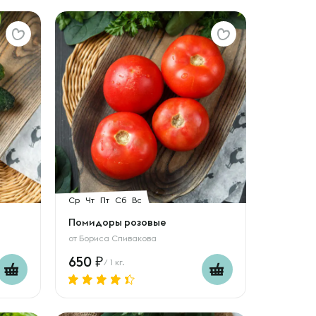
Ср
Чт
Пт
Сб
Вс
Помидоры розовые
от
Бориса Спивакова
650
/ 1 кг.