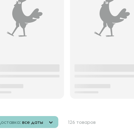
оставка:
все даты
126 товаров