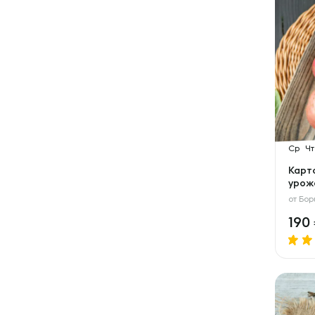
Ср
Чт
Карт
урож
от
Бор
190