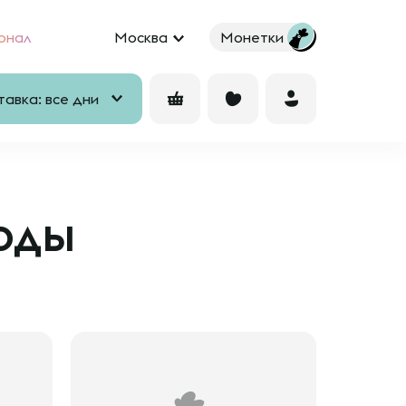
рнал
Москва
Монетки
авка: все дни
оды