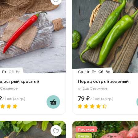
Пт
Сб
Вс
Ср
Чт
Пт
Сб
Вс
ц острый красный
Перец острый зеленый
 Сезонное
от
Ешь Сезонное
79
/ 1 шт. (45 гр.)
/ 1 шт. (45 гр.)
Постное
Веган