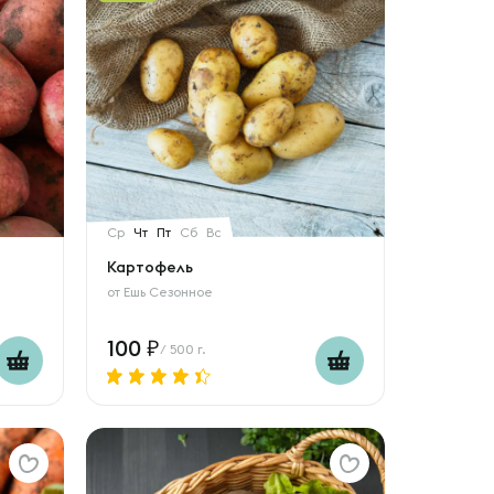
Ср
Чт
Пт
Сб
Вс
Картофель
от
Ешь Сезонное
100
/ 500 г.