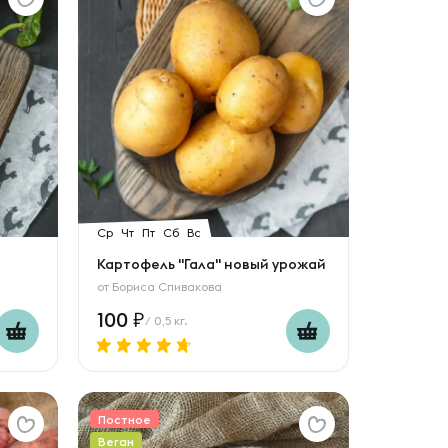
Ср
Чт
Пт
Сб
Вс
Картофель "Гала" новый урожай
от
Бориса Спивакова
100
/ 0,5 кг.
Постное
Веган