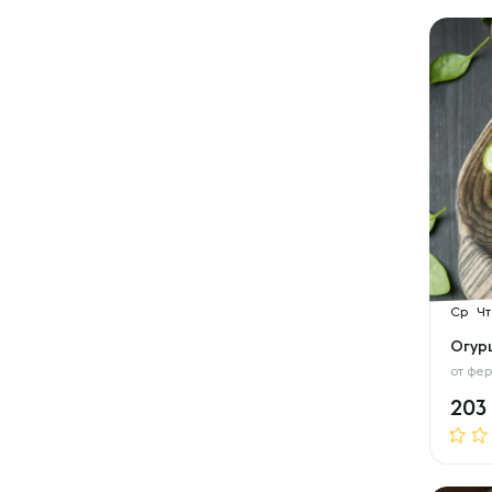
Ср
Чт
Огур
от
фер
203