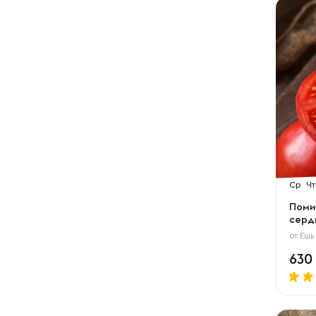
Ср
Чт
Поми
серд
от
Ешь
630