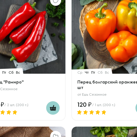
Пт
Сб
Вс
Ср
Чт
Пт
Сб
Вс
ц "Рамиро"
Перец болгарский оранжев
шт
 Сезонное
от
Ешь Сезонное
0
120
/ 2 шт. (200 г.)
/ 1 шт. (200 г.)