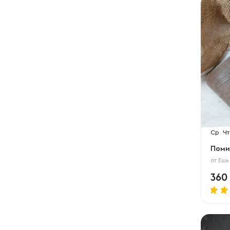
Ср
Чт
Поми
от
Ешь
360