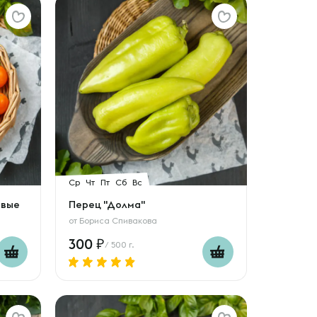
Ср
Чт
Пт
Сб
Вс
евые
Перец "Долма"
от
Бориса Спивакова
300
/ 500 г.