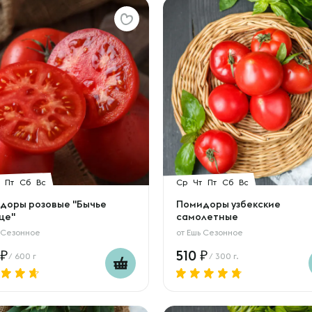
Пт
Сб
Вс
Ср
Чт
Пт
Сб
Вс
доры розовые "Бычье
Помидоры узбекские
це"
самолетные
 Сезонное
от
Ешь Сезонное
510
/ 600 г
/ 300 г.