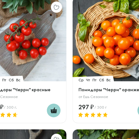
Пт
Сб
Вс
Ср
Чт
Пт
Сб
Вс
доры "Черри" красные
Помидоры "Черри" оранж
 Сезонное
от
Ешь Сезонное
297
/ 300 г.
/ 300 г