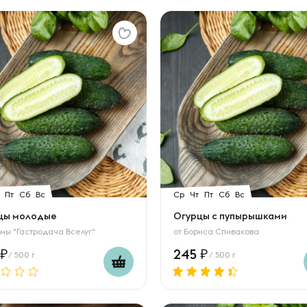
Пт
Сб
Вс
Ср
Чт
Пт
Сб
Вс
цы молодые
Огурцы с пупырышками
мы "Гастродача Вселуг"
от
Бориса Спивакова
245
/ 500 г
/ 500 г