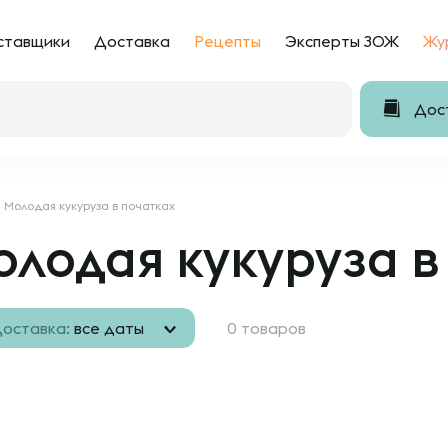
ставщики
Доставка
Рецепты
Эксперты ЗОЖ
Жу
Дост
Молодая кукуруза в початках
лодая кукуруза в
оставка:
все даты
0 товаров