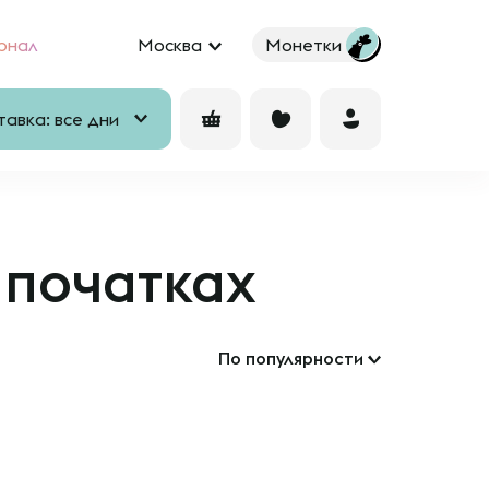
рнал
Москва
Монетки
авка: все дни
 початках
По популярности