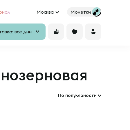
рнал
Москва
Монетки
авка: все дни
ьнозерновая
По популярности