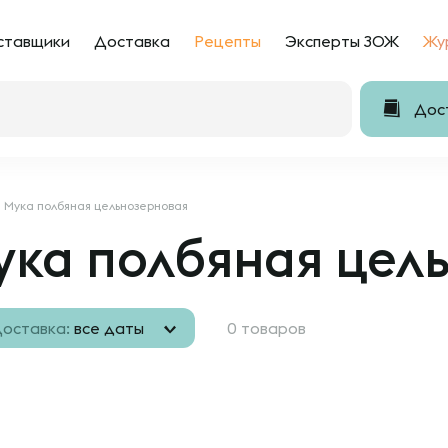
ставщики
Доставка
Рецепты
Эксперты ЗОЖ
Жу
Дост
Мука полбяная цельнозерновая
ука полбяная цел
оставка:
все даты
0 товаров