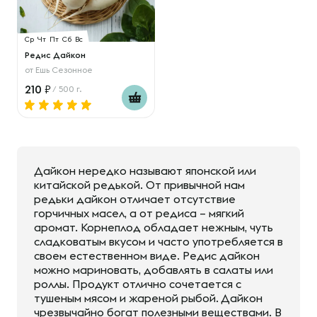
Ср
Чт
Пт
Сб
Вс
Редис Дайкон
от
Ешь Сезонное
210
/ 500 г.
Дайкон нередко называют японской или
китайской редькой. От привычной нам
редьки дайкон отличает отсутствие
горчичных масел, а от редиса – мягкий
аромат. Корнеплод обладает нежным, чуть
сладковатым вкусом и часто употребляется в
своем естественном виде. Редис дайкон
можно мариновать, добавлять в салаты или
роллы. Продукт отлично сочетается с
тушеным мясом и жареной рыбой. Дайкон
чрезвычайно богат полезными веществами. В