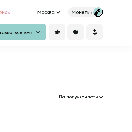
рнал
Москва
Монетки
авка: все дни
По популярности