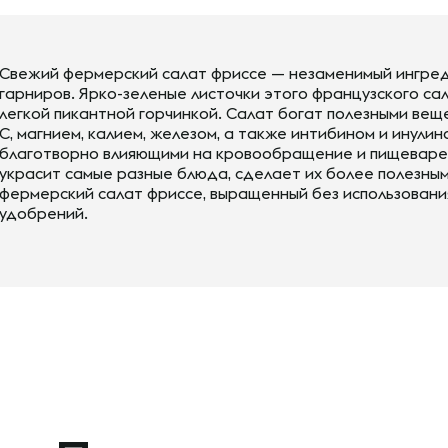
Свежий фермерский салат фриссе — незаменимый ингред
гарниров. Ярко-зеленые листочки этого французского са
легкой пикантной горчинкой. Салат богат полезными веще
С, магнием, калием, железом, а также интибином и инули
благотворно влияющими на кровообращение и пищеварен
украсит самые разные блюда, сделает их более полезны
фермерский салат фриссе, выращенный без использовани
удобрений.