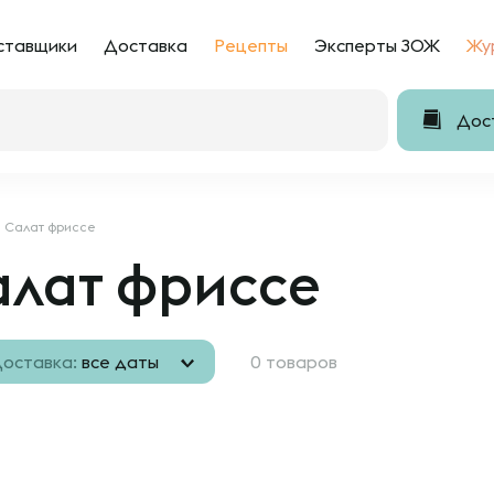
ставщики
Доставка
Рецепты
Эксперты ЗОЖ
Жу
Дост
Салат фриссе
алат фриссе
оставка:
все даты
0 товаров