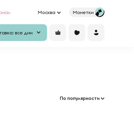
рнал
Москва
Монетки
авка: все дни
По популярности