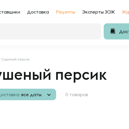
ставщики
Доставка
Рецепты
Эксперты ЗОЖ
Жу
Дост
Сушеный персик
ушеный персик
оставка:
все даты
0 товаров