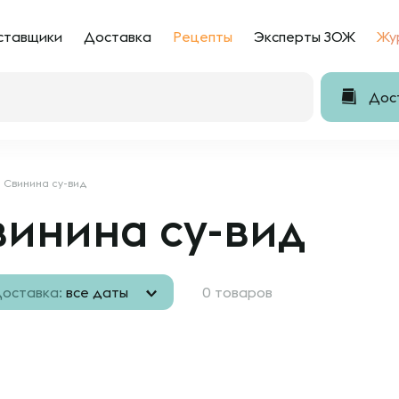
ставщики
Доставка
Рецепты
Эксперты ЗОЖ
Жу
Дост
Свинина су-вид
винина су-вид
оставка:
все даты
0 товаров