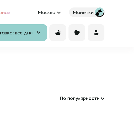
рнал
Москва
Монетки
авка: все дни
По популярности